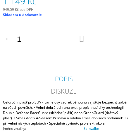
1 149 Kč
949,59 Kč bez DPH
Měrná
Skladem u dodavatele
cena:
DO
KOŠÍKU
POPIS
DISKUZE
Celoroční plášť pro SUV • Lamelový vzorek běhounu zajišťuje bezpečný záběr
na všech površích. • Velmi dobrá ochrana proti propíchnutí díky technologii
Double Defense RaceGuard (skládací plášť) nebo GreenGuard (drátový
plášť). • Směs Addix 4-Season: Přilnavá a odolná směs do všech podmínek. • i
při velmi nízkých teplotách • Speciálně vyvinuto pro elektrokola
Jméno značky
:
Schwalbe