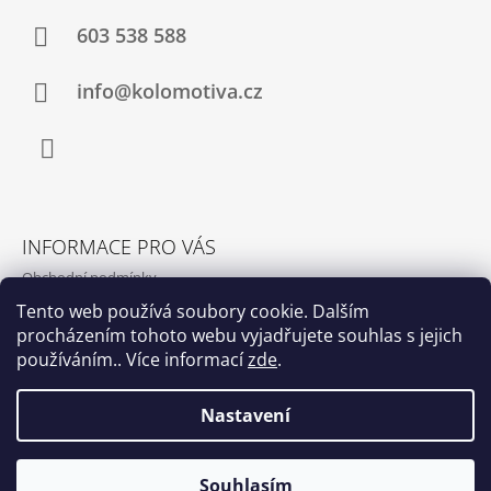
603 538 588
info@kolomotiva.cz
Instagram
INFORMACE PRO VÁS
Obchodní podmínky
Podmínky ochrany osobních údajů
Tento web používá soubory cookie. Dalším
procházením tohoto webu vyjadřujete souhlas s jejich
Kamenná prodejna
používáním.. Více informací
zde
.
Kontakty
Nastavení
© 2026 www.kolomotiva.cz. Všechna práva
Vytvořil Shoptet
Souhlasím
vyhrazena.
Upravit nastavení cookies