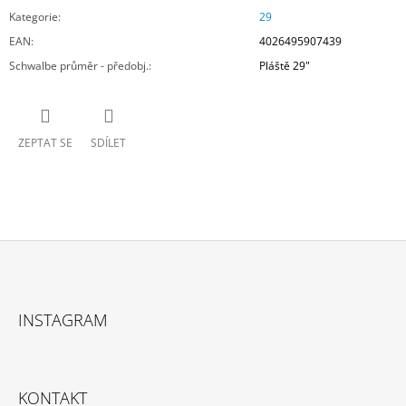
Kategorie
:
29
EAN
:
4026495907439
Schwalbe průměr - předobj.
:
Pláště 29"
ZEPTAT SE
SDÍLET
Z
Á
INSTAGRAM
P
A
T
KONTAKT
Í