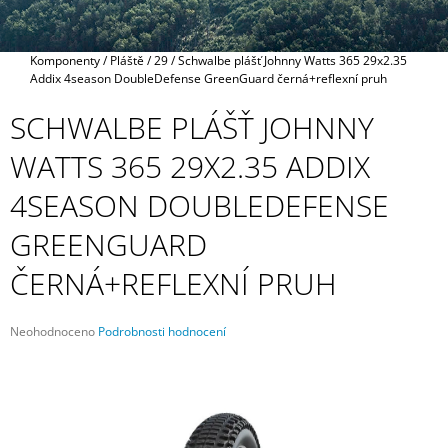
A
J
Domů
Komponenty
/
Pláště
/
29
/
Schwalbe plášť Johnny Watts 365 29x2.35
Í
Addix 4season DoubleDefense GreenGuard černá+reflexní pruh
T
SCHWALBE PLÁŠŤ JOHNNY
?
WATTS 365 29X2.35 ADDIX
4SEASON DOUBLEDEFENSE
HLEDAT
GREENGUARD
ČERNÁ+REFLEXNÍ PRUH
D
O
Průměrné
Neohodnoceno
Podrobnosti hodnocení
P
hodnocení
produktu
O
je
R
0,0
U
z
Č
5
U