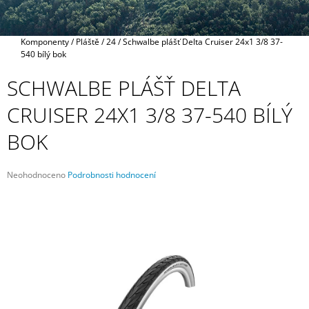
A
J
Domů
Komponenty
/
Pláště
/
24
/
Schwalbe plášť Delta Cruiser 24x1 3/8 37-
Í
540 bílý bok
T
SCHWALBE PLÁŠŤ DELTA
?
CRUISER 24X1 3/8 37-540 BÍLÝ
BOK
HLEDAT
Průměrné
Neohodnoceno
Podrobnosti hodnocení
hodnocení
produktu
je
D
0,0
O
z
P
5
O
hvězdiček.
R
U
Č
U