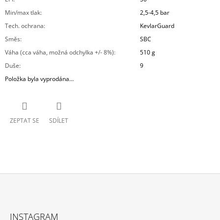
Min/max tlak
:
2,5-4,5 bar
Tech. ochrana
:
KevlarGuard
Směs
:
SBC
Váha (cca váha, možná odchylka +/- 8%)
:
510 g
Duše
:
9
Položka byla vyprodána…
ZEPTAT SE
SDÍLET
Z
Á
INSTAGRAM