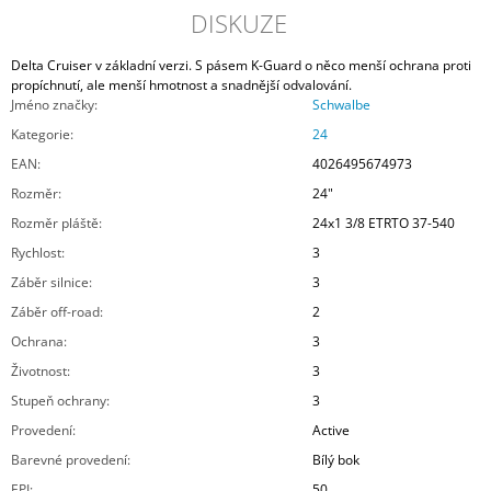
DISKUZE
Delta Cruiser v základní verzi. S pásem K-Guard o něco menší ochrana proti
propíchnutí, ale menší hmotnost a snadnější odvalování.
Jméno značky
:
Schwalbe
Kategorie
:
24
EAN
:
4026495674973
Rozměr
:
24"
Rozměr pláště
:
24x1 3/8 ETRTO 37-540
Rychlost
:
3
Záběr silnice
:
3
Záběr off-road
:
2
Ochrana
:
3
Životnost
:
3
Stupeň ochrany
:
3
Provedení
:
Active
Barevné provedení
:
Bílý bok
EPI
:
50