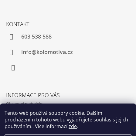
P
A
T
KONTAKT
Í
603 538 588
info@kolomotiva.cz
Instagram
INFORMACE PRO VÁS
Obchodní podmínky
Podmínky ochrany osobních údajů
Tento web používá soubory cookie. Dalším
procházením tohoto webu vyjadřujete souhlas s jejich
Kamenná prodejna
používáním.. Více informací
zde
.
Kontakty