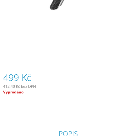
J
E
M
E
JOE
´S
TĚSNÍCÍ
GEL
E-
BIKE
COMMUTER
499 Kč
GEL
240
ML
412,40 Kč bez DPH
Měrná
Vyprodáno
300
cena:
Kč
POPIS