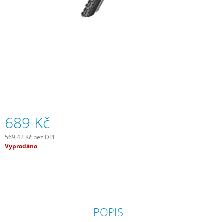
J
E
M
E
MIKROKOMPRESOR
ELECTRIC
BIKE
PUMP
1
699
Kč
689 Kč
569,42 Kč bez DPH
Měrná
Vyprodáno
cena:
POPIS