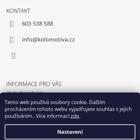
T
KONTAKT
Í
603 538 588
info@kolomotiva.cz
Instagram
INFORMACE PRO VÁS
Obchodní podmínky
Podmínky ochrany osobních údajů
Tento web používá soubory cookie. Dalším
procházením tohoto webu vyjadřujete souhlas s jejich
Kamenná prodejna
používáním.. Více informací
zde
.
Kontakty
Nastavení