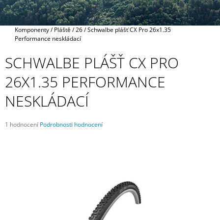
A
J
Domů
Komponenty
/
Pláště
/
26
/
Schwalbe plášť CX Pro 26x1.35
Í
Performance neskládací
T
SCHWALBE PLÁŠŤ CX PRO
?
26X1.35 PERFORMANCE
NESKLÁDACÍ
HLEDAT
Průměrné
1 hodnocení
Podrobnosti hodnocení
hodnocení
produktu
je
D
5,0
O
z
P
5
O
hvězdiček.
R
U
Č
U