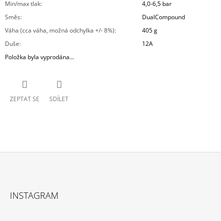
Min/max tlak
:
4,0-6,5 bar
Směs
:
DualCompound
Váha (cca váha, možná odchylka +/- 8%)
:
405 g
Duše
:
12A
Položka byla vyprodána…
ZEPTAT SE
SDÍLET
Z
Á
INSTAGRAM
P
A