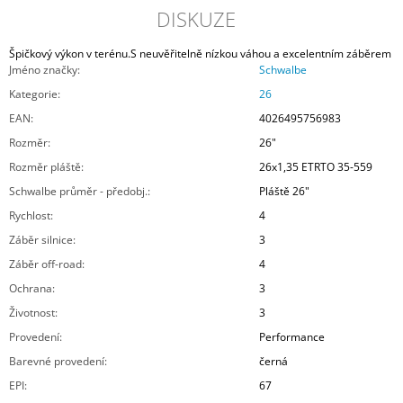
DISKUZE
Špičkový výkon v terénu.S neuvěřitelně nízkou váhou a excelentním záběrem
Jméno značky
:
Schwalbe
Kategorie
:
26
EAN
:
4026495756983
Rozměr
:
26"
Rozměr pláště
:
26x1,35 ETRTO 35-559
Schwalbe průměr - předobj.
:
Pláště 26"
Rychlost
:
4
Záběr silnice
:
3
Záběr off-road
:
4
Ochrana
:
3
Životnost
:
3
Provedení
:
Performance
Barevné provedení
:
černá
EPI
:
67