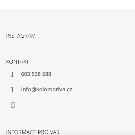
Z
Á
INSTAGRAM
P
A
T
KONTAKT
Í
603 538 588
info@kolomotiva.cz
Instagram
INFORMACE PRO VÁS