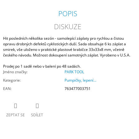
POPIS
DISKUZE
Hit posledních několika sezón - samolepící záplaty pro rychlou a čistou
opravu drobných defektů cyklistických duší. Sada obsahuje 6 ks záplat a
smirek, vše uloženo v praktické plastové krabičce 33x33x8 mm, včetně
českého návodu. Možnost dokoupení samotných záplat. Vyrobeno v U.S.A.
Prodej po 1 sadě nebo v balení po 48 sadách.
Jméno značky
:
PARK TOOL
Kategorie
:
Pumpičky, lepení...
EAN
:
763477003751
ZEPTAT SE
SDÍLET