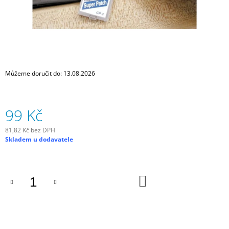
J
E
M
E
DUŠE
CONTINENTAL
Můžeme doručit do:
13.08.2026
TOUR
28
-
GALUSKOVÝ
99 Kč
42MM
169
81,82 Kč bez DPH
Kč
Měrná
Skladem u dodavatele
cena:
DO
KOŠÍKU