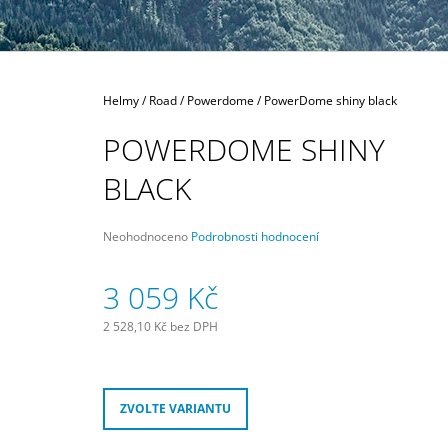
80 MM
335 Kč
Domů
Helmy
/
Road
/
Powerdome
/
PowerDome shiny black
POWERDOME SHINY
BLACK
Průměrné
Neohodnoceno
Podrobnosti hodnocení
hodnocení
produktu
3 059 Kč
je
0,0
z
2 528,10 Kč bez DPH
5
Měrná
hvězdiček.
cena:
ZVOLTE VARIANTU