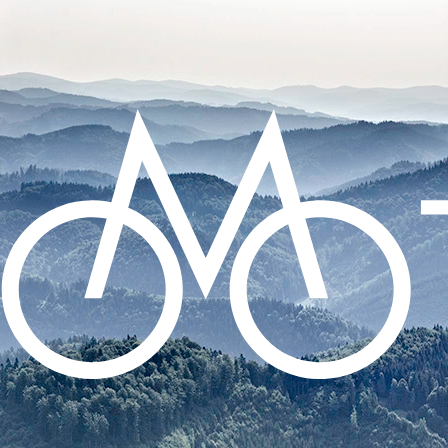
CO POTŘEBUJETE NAJÍT?
HLEDAT
DOPORUČUJEME
ZADNÍ BLIKAČKA KNOG PLUS REAR -
BLACK