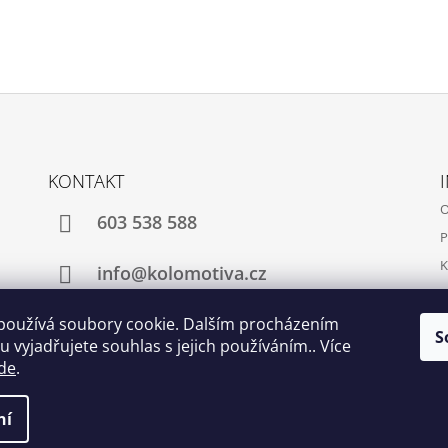
KONTAKT
O
603 538 588
P
K
info@kolomotiva.cz
K
používá soubory cookie. Dalším procházením
S
 vyjadřujete souhlas s jejich používáním.. Více
Instagram
de
.
t nastavení cookies
ní