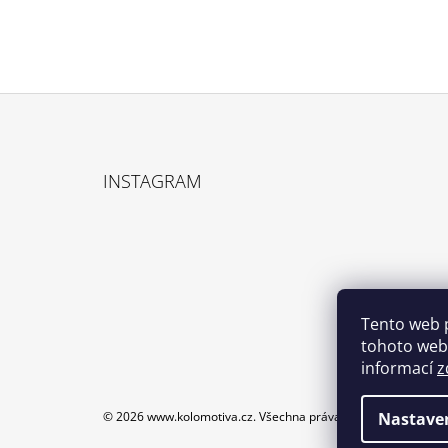
Z
Á
INSTAGRAM
P
A
T
Í
Tento web 
tohoto webu
informací
z
© 2026 www.kolomotiva.cz. Všechna práva vyhrazena.
Upravi
Nastave