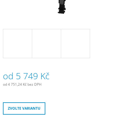
J
E
M
E
OLEJ
NA
ŘETĚZ,
MTB
A
CYCLO
CROSS,
125
od
5 749 Kč
ML
189
od
4 751,24 Kč
bez DPH
Kč
Měrná
cena:
ZVOLTE VARIANTU