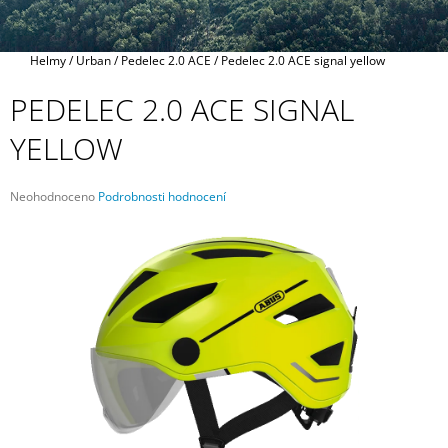
A
J
Domů
Helmy
/
Urban
/
Pedelec 2.0 ACE
/
Pedelec 2.0 ACE signal yellow
Í
T
PEDELEC 2.0 ACE SIGNAL
?
YELLOW
Průměrné
Neohodnoceno
Podrobnosti hodnocení
hodnocení
HLEDAT
produktu
je
0,0
z
5
D
hvězdiček.
O
P
O
R
U
Č
U