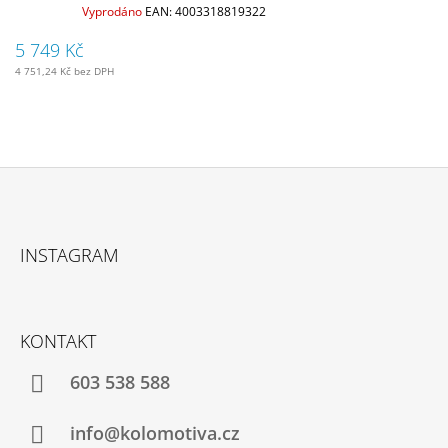
Vyprodáno
EAN:
4003318819322
5 749 Kč
4 751,24 Kč bez DPH
Z
Á
INSTAGRAM
P
A
T
KONTAKT
Í
603 538 588
info@kolomotiva.cz