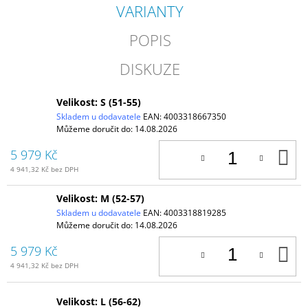
VARIANTY
POPIS
DISKUZE
Velikost: S (51-55)
Skladem u dodavatele
EAN:
4003318667350
Můžeme doručit do:
14.08.2026
D
5 979 Kč
K
4 941,32 Kč bez DPH
Velikost: M (52-57)
Skladem u dodavatele
EAN:
4003318819285
Můžeme doručit do:
14.08.2026
D
5 979 Kč
K
4 941,32 Kč bez DPH
Velikost: L (56-62)