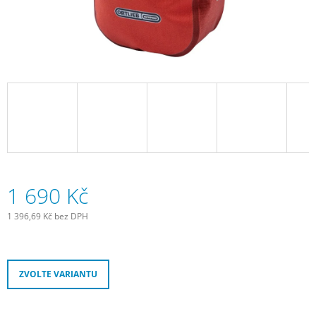
J
E
M
E
SADA
SAMOLEPÍCÍCH
ZÁPLAT
NA
DUŠE
99
Kč
1 690 Kč
1 396,69 Kč bez DPH
Měrná
cena:
ZVOLTE VARIANTU