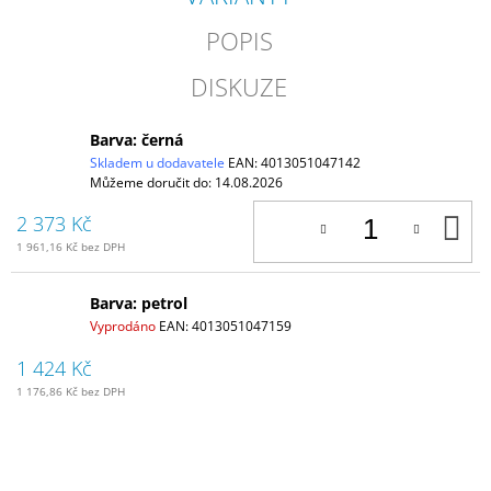
POPIS
DISKUZE
Barva: černá
Skladem u dodavatele
EAN:
4013051047142
Můžeme doručit do:
14.08.2026
D
2 373 Kč
K
1 961,16 Kč bez DPH
Barva: petrol
Vyprodáno
EAN:
4013051047159
1 424 Kč
1 176,86 Kč bez DPH