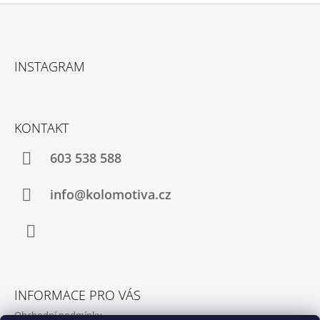
Z
Á
INSTAGRAM
P
A
T
KONTAKT
Í
603 538 588
info@kolomotiva.cz
Instagram
INFORMACE PRO VÁS
Obchodní podmínky