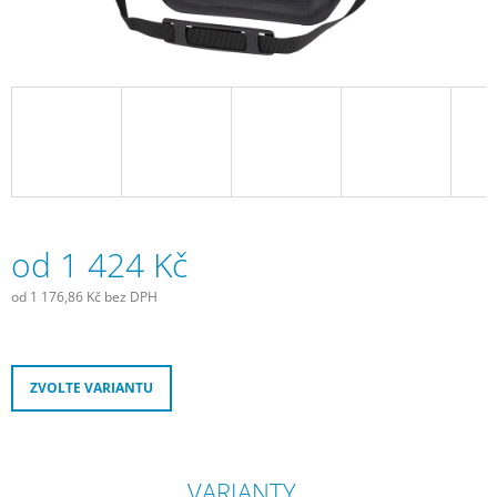
J
E
M
E
SCHWALBE
DUŠE
28"
SV20
18/25
-622/630
GALUSKOVÝ
od
1 424 Kč
VENTILEK
LIGHT
od
1 176,86 Kč
bez DPH
80
Měrná
MM
cena:
335
Kč
ZVOLTE VARIANTU
VARIANTY