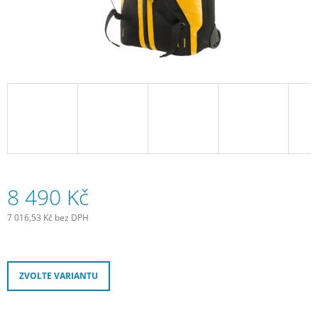
J
E
M
E
SADA
SAMOLEPÍCÍCH
ZÁPLAT
NA
DUŠE
99
Kč
8 490 Kč
7 016,53 Kč bez DPH
Měrná
cena:
ZVOLTE VARIANTU