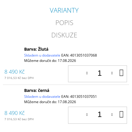
VARIANTY
POPIS
DISKUZE
Barva: Žlutá
Skladem u dodavatele
EAN:
4013051037068
Můžeme doručit do:
17.08.2026
D
8 490 Kč
K
7 016,53 Kč bez DPH
Barva: černá
Skladem u dodavatele
EAN:
4013051037051
Můžeme doručit do:
17.08.2026
D
8 490 Kč
K
7 016,53 Kč bez DPH