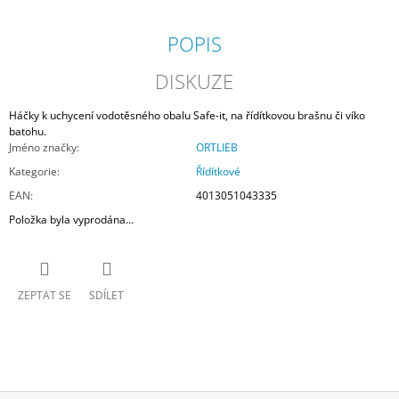
POPIS
DISKUZE
Háčky k uchycení vodotěsného obalu Safe-it, na řídítkovou brašnu či víko
batohu.
Jméno značky
:
ORTLIEB
Kategorie
:
Řídítkové
EAN
:
4013051043335
Položka byla vyprodána…
ZEPTAT SE
SDÍLET