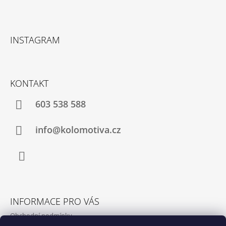
Z
Á
INSTAGRAM
P
A
T
KONTAKT
Í
603 538 588
info@kolomotiva.cz
Instagram
INFORMACE PRO VÁS
Obchodní podmínky