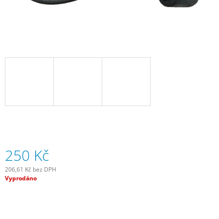
J
E
M
E
SADA
SAMOLEPÍCÍCH
ZÁPLAT
NA
DUŠE
99
Kč
250 Kč
206,61 Kč bez DPH
Měrná
Vyprodáno
cena: