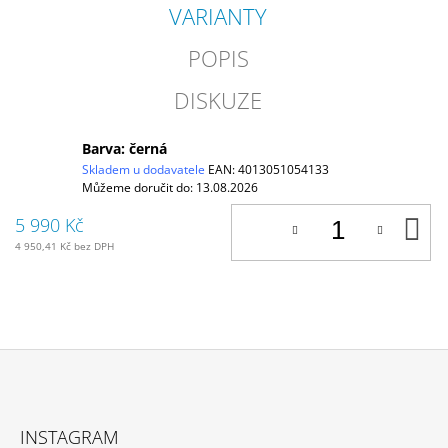
VARIANTY
POPIS
DISKUZE
Barva: černá
Skladem u dodavatele
EAN:
4013051054133
Můžeme doručit do:
13.08.2026
D
5 990 Kč
K
4 950,41 Kč bez DPH
Z
Á
INSTAGRAM