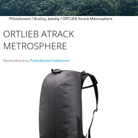
A
J
Domů
Příslušenství
/
Brašny, batohy
/
ORTLIEB Atrack Metrosphere
Í
T
ORTLIEB ATRACK
?
METROSPHERE
Průměrné
Neohodnoceno
Podrobnosti hodnocení
hodnocení
HLEDAT
produktu
je
0,0
z
5
D
hvězdiček.
O
P
O
R
U
Č
U