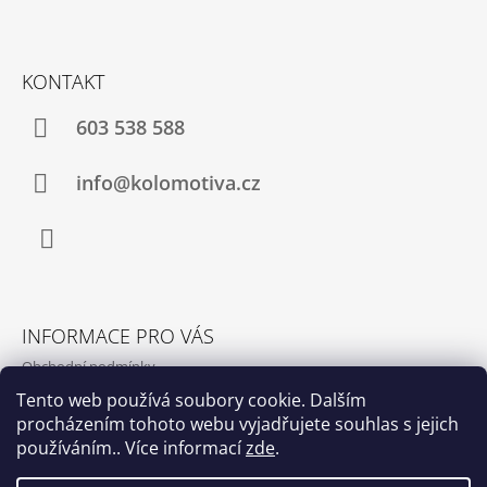
P
A
T
KONTAKT
Í
603 538 588
info@kolomotiva.cz
Instagram
INFORMACE PRO VÁS
Obchodní podmínky
Podmínky ochrany osobních údajů
Tento web používá soubory cookie. Dalším
procházením tohoto webu vyjadřujete souhlas s jejich
Kamenná prodejna
používáním.. Více informací
zde
.
Kontakty