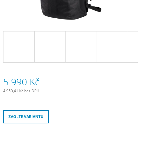
J
E
M
E
DUŠE
CONTINENTAL
TOUR
28
-
GALUSKOVÝ
42MM
169
5 990 Kč
Kč
4 950,41 Kč bez DPH
Měrná
cena:
ZVOLTE VARIANTU