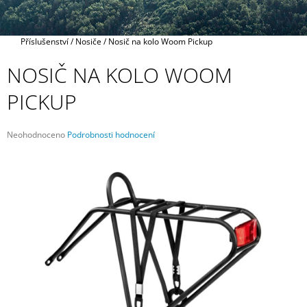
A
J
Domů
Příslušenství
/
Nosiče
/
Nosič na kolo Woom Pickup
Í
T
NOSIČ NA KOLO WOOM
?
PICKUP
Průměrné
Neohodnoceno
Podrobnosti hodnocení
hodnocení
HLEDAT
produktu
je
0,0
z
5
D
hvězdiček.
O
P
O
R
U
Č
U