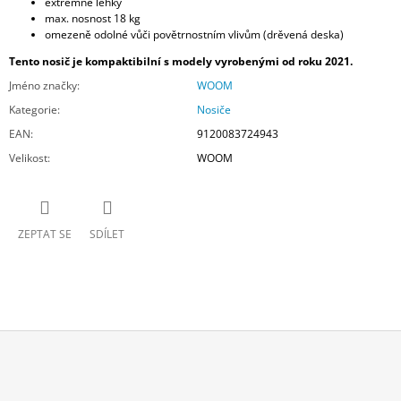
extrémně lehký
max. nosnost 18 kg
omezeně odolné vůči povětrnostním vlivům (drěvená deska)
Tento nosič je kompaktibilní s modely vyrobenými od roku 2021.
Jméno značky
:
WOOM
Kategorie
:
Nosiče
EAN
:
9120083724943
Velikost
:
WOOM
ZEPTAT SE
SDÍLET
Z
Á