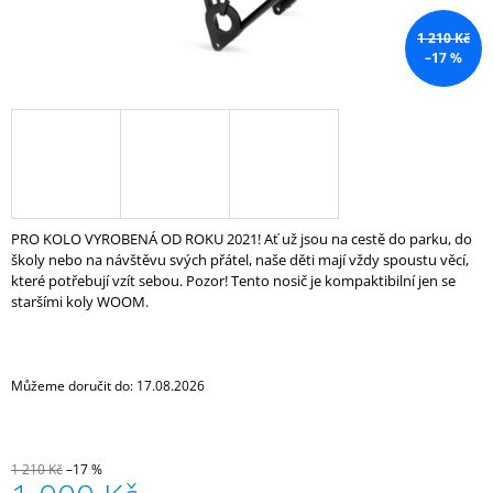
J
E
1 210 Kč
M
–17 %
E
JOE
´S
TĚSNÍCÍ
GEL
E-
BIKE
PRO KOLO VYROBENÁ OD ROKU 2021! Ať už jsou na cestě do parku, do
COMMUTER
školy nebo na návštěvu svých přátel, naše děti mají vždy spoustu věcí,
GEL
240
které potřebují vzít sebou. Pozor! Tento nosič je kompaktibilní jen se
ML
staršími koly WOOM.
300
Kč
Můžeme doručit do:
17.08.2026
1 210 Kč
–17 %