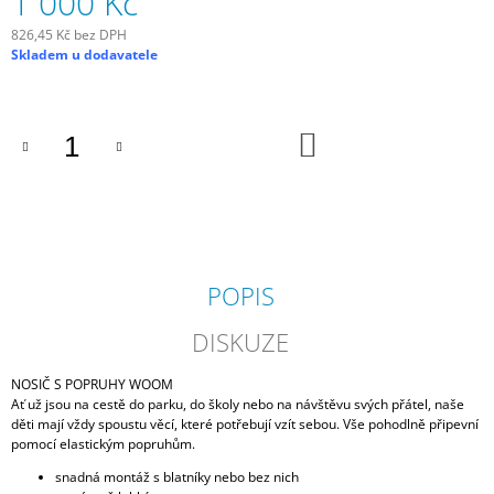
1 000 Kč
826,45 Kč bez DPH
Měrná
Skladem u dodavatele
cena:
DO
KOŠÍKU
POPIS
DISKUZE
NOSIČ S POPRUHY WOOM
Ať už jsou na cestě do parku, do školy nebo na návštěvu svých přátel, naše
děti mají vždy spoustu věcí, které potřebují vzít sebou. Vše pohodlně připevní
pomocí elastickým popruhům.
snadná montáž s blatníky nebo bez nich