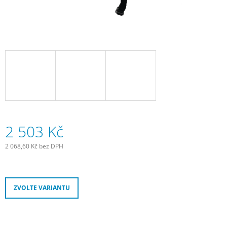
J
E
M
E
SADA
SAMOLEPÍCÍCH
ZÁPLAT
NA
DUŠE
99
Kč
2 503 Kč
2 068,60 Kč bez DPH
Měrná
cena:
ZVOLTE VARIANTU