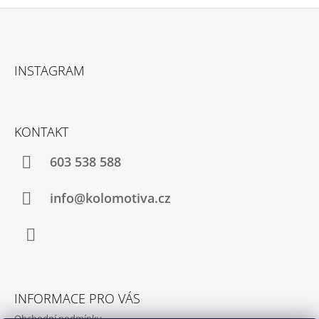
Z
Á
INSTAGRAM
P
A
T
KONTAKT
Í
603 538 588
info@kolomotiva.cz
Instagram
INFORMACE PRO VÁS
Obchodní podmínky