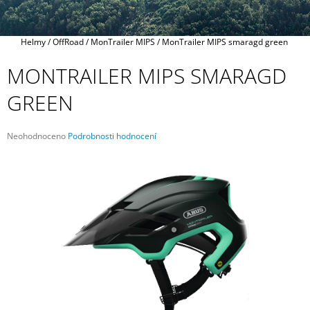
A
J
Domů
Helmy
/
OffRoad
/
MonTrailer MIPS
/
MonTrailer MIPS smaragd green
Í
T
MONTRAILER MIPS SMARAGD
?
GREEN
Průměrné
Neohodnoceno
Podrobnosti hodnocení
hodnocení
HLEDAT
produktu
je
0,0
z
5
D
hvězdiček.
O
P
O
R
U
Č
U