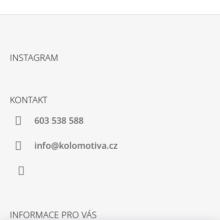
Z
Á
INSTAGRAM
P
A
T
KONTAKT
Í
603 538 588
info@kolomotiva.cz
Instagram
INFORMACE PRO VÁS