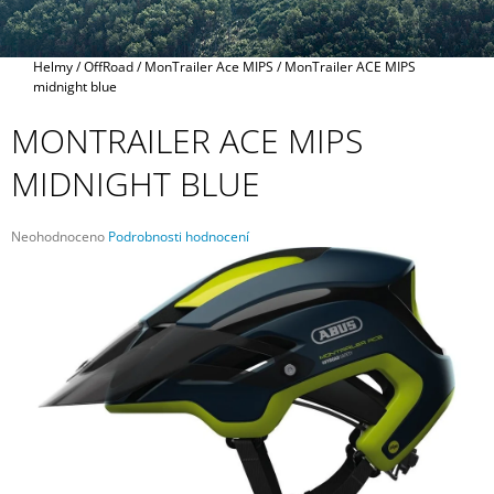
A
J
Domů
Helmy
/
OffRoad
/
MonTrailer Ace MIPS
/
MonTrailer ACE MIPS
Í
midnight blue
T
MONTRAILER ACE MIPS
?
MIDNIGHT BLUE
Průměrné
Neohodnoceno
Podrobnosti hodnocení
HLEDAT
hodnocení
produktu
je
0,0
z
D
5
O
hvězdiček.
P
O
R
U
Č
U