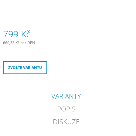
J
E
M
E
799 Kč
JOE
´S
660,33 Kč bez DPH
TĚSNÍCÍ
Měrná
GEL
cena:
E-
BIKE
COMMUTER
ZVOLTE VARIANTU
GEL
240
ML
300
VARIANTY
Kč
POPIS
DISKUZE