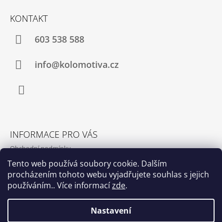
T
KONTAKT
Í
603 538 588
info@kolomotiva.cz
Instagram
INFORMACE PRO VÁS
Obchodní podmínky
Podmínky ochrany osobních údajů
Tento web používá soubory cookie. Dalším
procházením tohoto webu vyjadřujete souhlas s jejich
Kamenná prodejna
používáním.. Více informací
zde
.
Kontakty
Nastavení