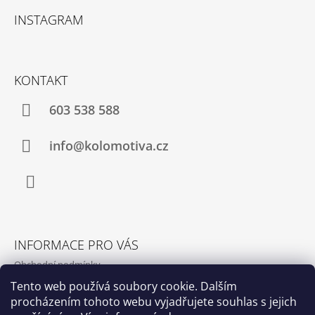
Á
INSTAGRAM
P
A
T
KONTAKT
Í
603 538 588
info@kolomotiva.cz
Instagram
INFORMACE PRO VÁS
Obchodní podmínky
Podmínky ochrany osobních údajů
Tento web používá soubory cookie. Dalším
procházením tohoto webu vyjadřujete souhlas s jejich
Kamenná prodejna