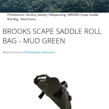
A
J
Domů
Příslušenství
/
Brašny, batohy
/
Bikepacking
/
BROOKS Scape Saddle
Í
Roll Bag - Mud Green
T
BROOKS SCAPE SADDLE ROLL
?
BAG - MUD GREEN
Průměrné
Neohodnoceno
Podrobnosti hodnocení
HLEDAT
hodnocení
produktu
je
0,0
z
D
5
O
hvězdiček.
P
O
R
U
Č
U