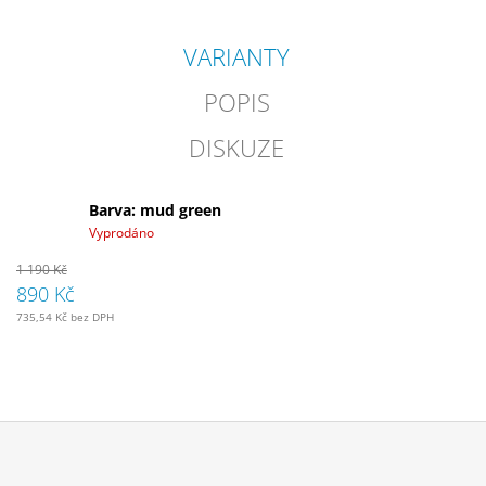
VARIANTY
POPIS
DISKUZE
Barva: mud green
Vyprodáno
1 190 Kč
890 Kč
735,54 Kč bez DPH
Z