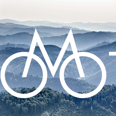
CO POTŘEBUJETE NAJÍT?
HLEDAT
DOPORUČUJEME
DUŠE CONTINENTAL TOUR 28 -
GALUSKOVÝ 42MM