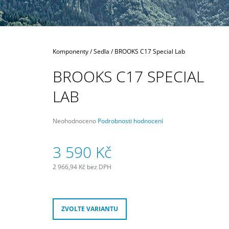
189 Kč
Domů
Komponenty
/
Sedla
/
BROOKS C17 Special Lab
BROOKS C17 SPECIAL
LAB
Průměrné
Neohodnoceno
Podrobnosti hodnocení
hodnocení
produktu
3 590 Kč
je
0,0
z
2 966,94 Kč bez DPH
5
Měrná
hvězdiček.
cena:
ZVOLTE VARIANTU