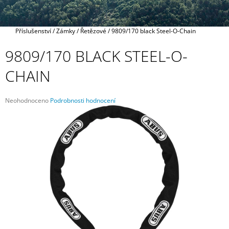
A
J
Domů
Příslušenství
/
Zámky
/
Řetězové
/
9809/170 black Steel-O-Chain
Í
T
9809/170 BLACK STEEL-O-
?
CHAIN
Průměrné
Neohodnoceno
Podrobnosti hodnocení
hodnocení
HLEDAT
produktu
je
0,0
z
5
D
hvězdiček.
O
P
O
R
U
Č
U