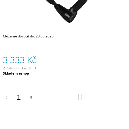
J
E
M
E
SCHWALBE
Můžeme doručit do:
20.08.2026
DUŠE
28"
SV20
18/25
3 333 Kč
-622/630
GALUSKOVÝ
VENTILEK
2 754,55 Kč bez DPH
LIGHT
Měrná
Skladem eshop
80
cena:
MM
335
DO
Kč
KOŠÍKU