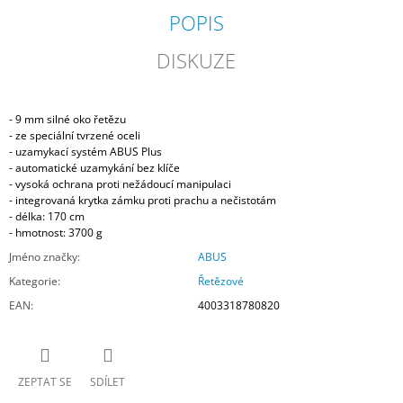
POPIS
DISKUZE
- 9 mm silné oko řetězu
- ze speciální tvrzené oceli
- uzamykací systém ABUS Plus
- automatické uzamykání bez klíče
- vysoká ochrana proti nežádoucí manipulaci
- integrovaná krytka zámku proti prachu a nečistotám
- délka: 170 cm
- hmotnost: 3700 g
Jméno značky
:
ABUS
Kategorie
:
Řetězové
EAN
:
4003318780820
ZEPTAT SE
SDÍLET