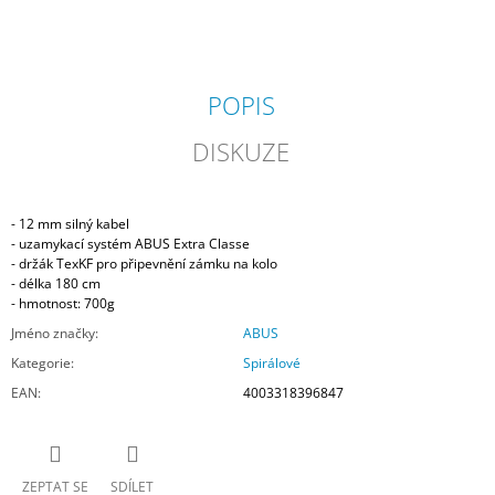
POPIS
DISKUZE
- 12 mm silný kabel
- uzamykací systém ABUS Extra Classe
- držák TexKF pro připevnění zámku na kolo
- délka 180 cm
- hmotnost: 700g
Jméno značky
:
ABUS
Kategorie
:
Spirálové
EAN
:
4003318396847
ZEPTAT SE
SDÍLET