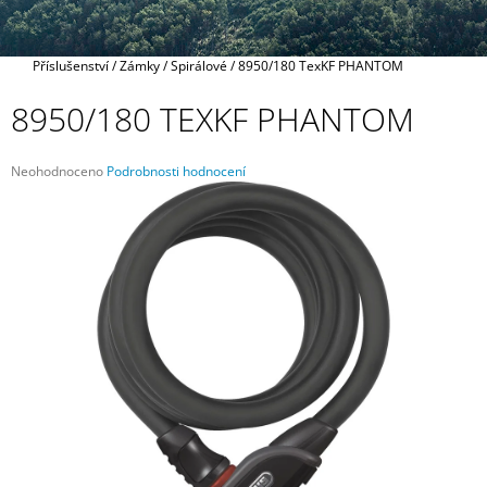
A
J
Domů
Příslušenství
/
Zámky
/
Spirálové
/
8950/180 TexKF PHANTOM
Í
T
8950/180 TEXKF PHANTOM
?
Průměrné
Neohodnoceno
Podrobnosti hodnocení
hodnocení
produktu
je
0,0
HLEDAT
z
5
hvězdiček.
D
O
P
O
R
U
Č
U