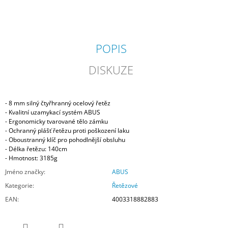
POPIS
DISKUZE
- 8 mm silný čtyřhranný ocelový řetěz
- Kvalitní uzamykací systém ABUS
- Ergonomicky tvarované tělo zámku
- Ochranný plášť řetězu proti poškození laku
- Oboustranný klíč pro pohodlnější obsluhu
- Délka řetězu: 140cm
- Hmotnost: 3185g
Jméno značky
:
ABUS
Kategorie
:
Řetězové
EAN
:
4003318882883