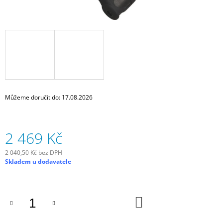
J
E
M
E
SCHWALBE
DUŠE
28"
SV20
18/25
Můžeme doručit do:
17.08.2026
-622/630
GALUSKOVÝ
VENTILEK
LIGHT
2 469 Kč
80
MM
2 040,50 Kč bez DPH
335
Měrná
Skladem u dodavatele
Kč
cena:
DO
KOŠÍKU