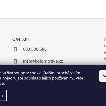
KONTAKT
O
603 538 588
P
K
info@kolomotiva.cz
K
používá soubory cookie. Dalším procházením
S
 vyjadřujete souhlas s jejich používáním.. Více
Instagram
de
.
ní
t nastavení cookies