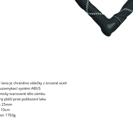
 lano je chráněno válečky z tvrzené oceli
ní uzamykací systém ABUS
micky tvarované tělo zámku
ý plášť proti poškození laku
r: 25mm
 110cm
st: 1763g