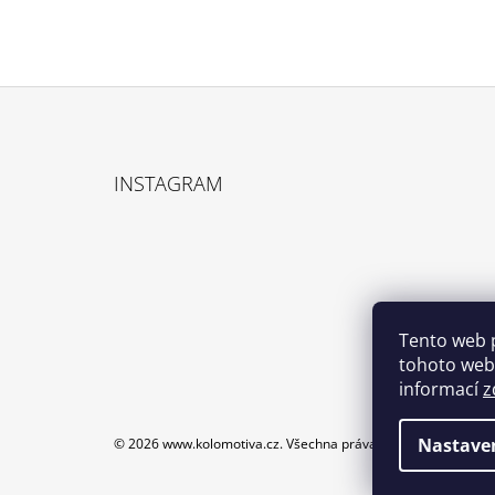
Z
Á
INSTAGRAM
P
A
T
Í
Tento web 
tohoto webu
informací
z
Nastave
© 2026 www.kolomotiva.cz. Všechna práva vyhrazena.
Upravi