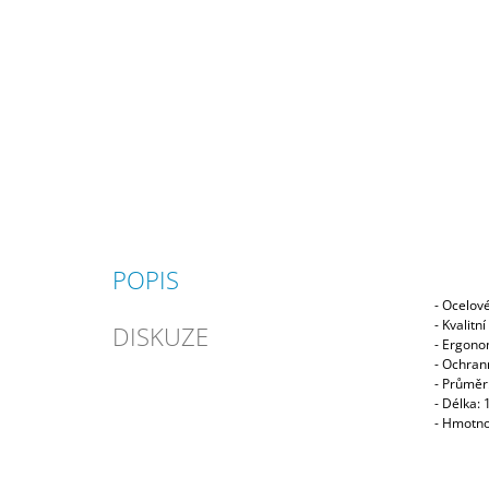
POPIS
- Ocelové
- Kvalit
DISKUZE
- Ergono
- Ochrann
- Průmě
- Délka:
- Hmotno