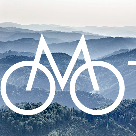
CO POTŘEBUJETE NAJÍT?
HLEDAT
DOPORUČUJEME
DUŠE CONTINENTAL TOUR 28 -
GALUSKOVÝ 42MM