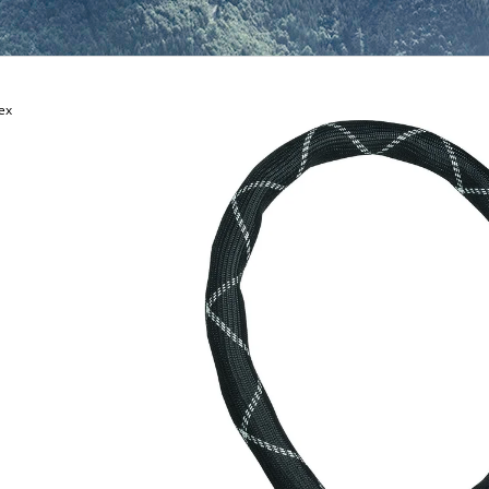
169 Kč
ex