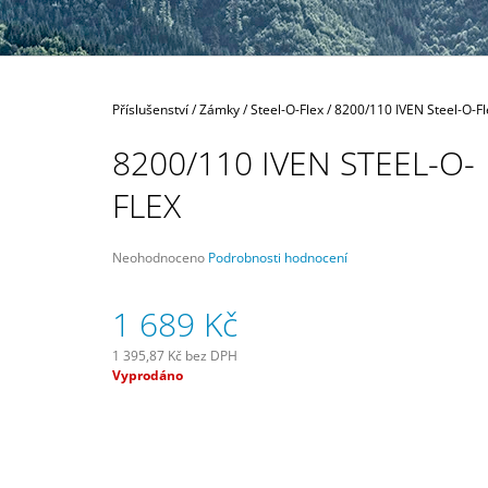
189 Kč
Domů
Příslušenství
/
Zámky
/
Steel-O-Flex
/
8200/110 IVEN Steel-O-Fl
8200/110 IVEN STEEL-O-
FLEX
Průměrné
Neohodnoceno
Podrobnosti hodnocení
hodnocení
produktu
1 689 Kč
je
0,0
z
1 395,87 Kč bez DPH
5
Měrná
Vyprodáno
hvězdiček.
cena: