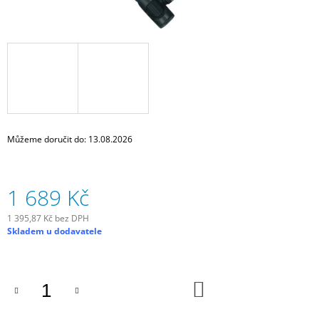
J
E
M
E
OLEJ
NA
ŘETĚZ,
MTB
A
Můžeme doručit do:
13.08.2026
CYCLO
CROSS,
125
ML
1 689 Kč
189
Kč
1 395,87 Kč bez DPH
Měrná
Skladem u dodavatele
cena:
DO
KOŠÍKU