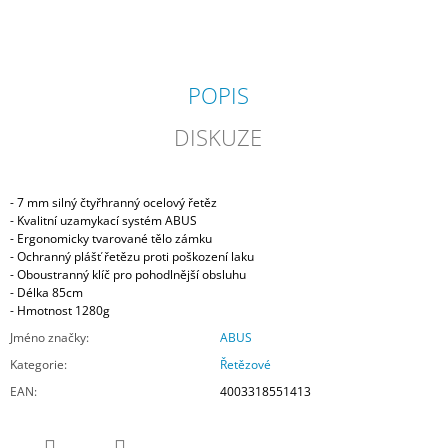
POPIS
DISKUZE
- 7 mm silný čtyřhranný ocelový řetěz
- Kvalitní uzamykací systém ABUS
- Ergonomicky tvarované tělo zámku
- Ochranný plášť řetězu proti poškození laku
- Oboustranný klíč pro pohodlnější obsluhu
- Délka 85cm
- Hmotnost 1280g
Jméno značky
:
ABUS
Kategorie
:
Řetězové
EAN
:
4003318551413