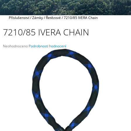
A
J
Domů
Příslušenství
/
Zámky
/
Řetězové
/
7210/85 IVERA Chain
Í
T
7210/85 IVERA CHAIN
?
Průměrné
Neohodnoceno
Podrobnosti hodnocení
hodnocení
produktu
je
0,0
HLEDAT
z
5
hvězdiček.
D
O
P
O
R
U
Č
U