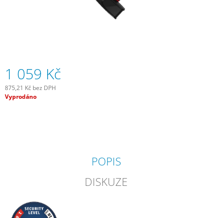
J
E
M
E
SADA
SAMOLEPÍCÍCH
1 059 Kč
ZÁPLAT
NA
875,21 Kč bez DPH
DUŠE
Měrná
Vyprodáno
99
cena:
Kč
POPIS
DISKUZE