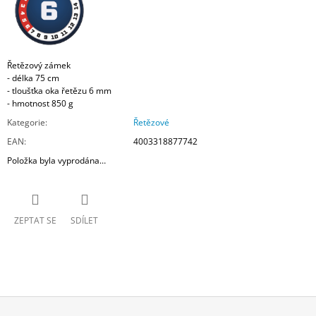
Řetězový zámek
- délka 75 cm
- tloušťka oka řetězu 6 mm
- hmotnost 850 g
Kategorie
:
Řetězové
EAN
:
4003318877742
Položka byla vyprodána…
ZEPTAT SE
SDÍLET