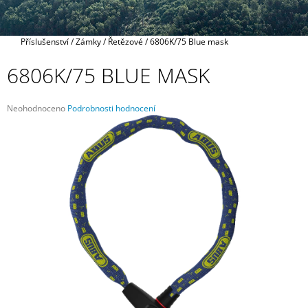
A
J
Domů
Příslušenství
/
Zámky
/
Řetězové
/
6806K/75 Blue mask
Í
T
6806K/75 BLUE MASK
?
Průměrné
Neohodnoceno
Podrobnosti hodnocení
hodnocení
produktu
je
0,0
HLEDAT
z
5
hvězdiček.
D
O
P
O
R
U
Č
U