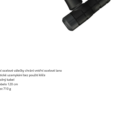
ní ocelové válečky chrání vnitřní ocelové lano
ické uzamykání bez použití klíče
silný kabel
kabelo 120 cm
st 710 g