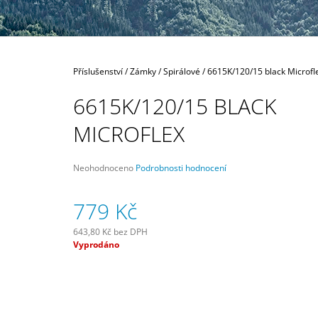
80 MM
335 Kč
Domů
Příslušenství
/
Zámky
/
Spirálové
/
6615K/120/15 black Microfl
6615K/120/15 BLACK
MICROFLEX
Průměrné
Neohodnoceno
Podrobnosti hodnocení
hodnocení
produktu
779 Kč
je
0,0
z
643,80 Kč bez DPH
5
Měrná
Vyprodáno
hvězdiček.
cena: