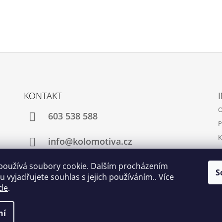
KONTAKT
O
603 538 588
P
K
info@kolomotiva.cz
K
používá soubory cookie. Dalším procházením
S
 vyjadřujete souhlas s jejich používáním.. Více
Instagram
de
.
ní
t nastavení cookies