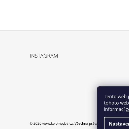
Z
Á
INSTAGRAM
P
A
T
Í
Tento web 
tohoto webu
informací
z
Nastave
© 2026 www.kolomotiva.cz. Všechna práva vyhrazena.
Upravi