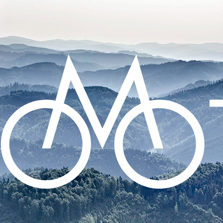
CO POTŘEBUJETE NAJÍT?
HLEDAT
DOPORUČUJEME
ZADNÍ BLIKAČKA KNOG PLUS REAR -
BLACK