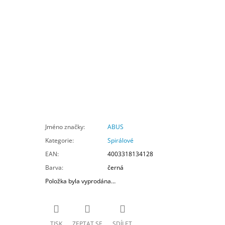
Jméno značky
:
ABUS
Kategorie
:
Spirálové
EAN
:
4003318134128
Barva
:
černá
Položka byla vyprodána…
TISK
ZEPTAT SE
SDÍLET