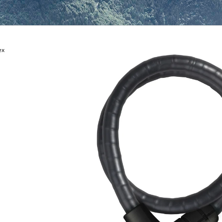
499 Kč
ex