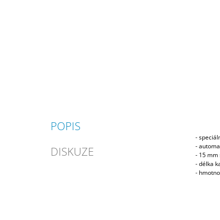
POPIS
- speciál
- automat
DISKUZE
- 15 mm 
- délka 
- hmotno