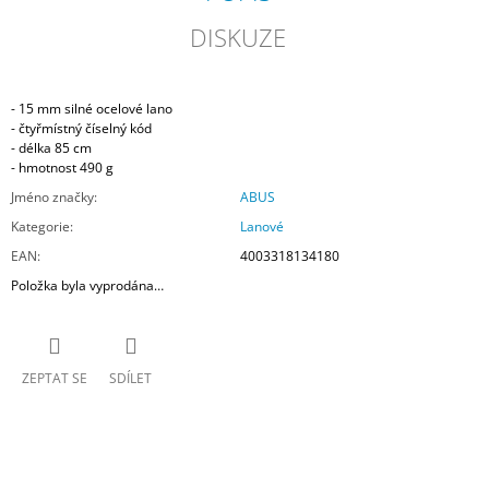
DISKUZE
- 15 mm silné ocelové lano
- čtyřmístný číselný kód
- délka 85 cm
- hmotnost 490 g
Jméno značky
:
ABUS
Kategorie
:
Lanové
EAN
:
4003318134180
Položka byla vyprodána…
ZEPTAT SE
SDÍLET