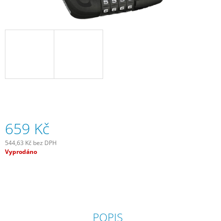
J
E
M
E
SADA
SAMOLEPÍCÍCH
ZÁPLAT
NA
DUŠE
99
Kč
659 Kč
544,63 Kč bez DPH
Měrná
Vyprodáno
cena:
POPIS