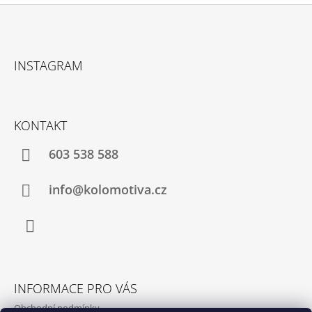
Z
Á
INSTAGRAM
P
A
T
KONTAKT
Í
603 538 588
info@kolomotiva.cz
Instagram
INFORMACE PRO VÁS
Obchodní podmínky