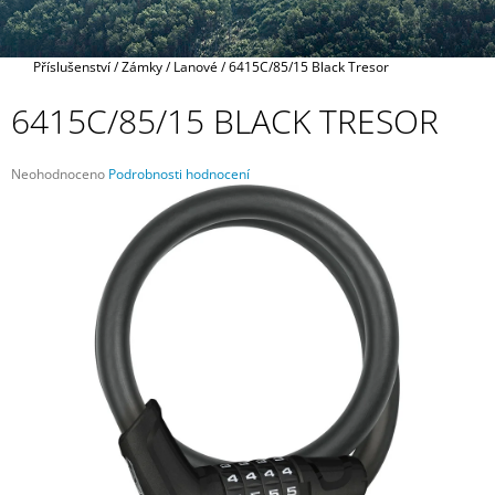
A
J
Domů
Příslušenství
/
Zámky
/
Lanové
/
6415C/85/15 Black Tresor
Í
T
6415C/85/15 BLACK TRESOR
?
Průměrné
Neohodnoceno
Podrobnosti hodnocení
hodnocení
produktu
je
0,0
HLEDAT
z
5
hvězdiček.
D
O
P
O
R
U
Č
U