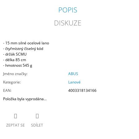
POPIS
DISKUZE
- 15 mm silné ocelové lano
- čtyřmístný číselný kód
- držák SCMU
- délka 85 cm
- hmotnost 545 g
Jméno značky
:
ABUS
Kategorie
:
Lanové
EAN
:
4003318134166
Položka byla vyprodána…
ZEPTAT SE
SDÍLET