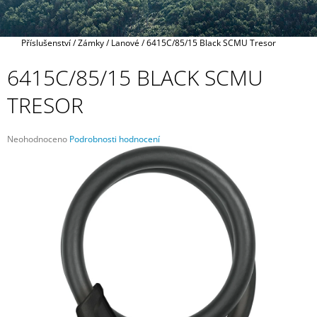
A
J
Domů
Příslušenství
/
Zámky
/
Lanové
/
6415C/85/15 Black SCMU Tresor
Í
T
6415C/85/15 BLACK SCMU
?
TRESOR
Průměrné
Neohodnoceno
Podrobnosti hodnocení
hodnocení
HLEDAT
produktu
je
0,0
z
5
D
hvězdiček.
O
P
O
R
U
Č
U