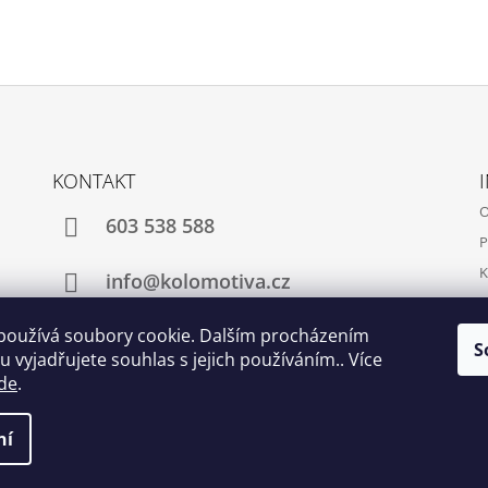
KONTAKT
O
603 538 588
P
K
info@kolomotiva.cz
K
používá soubory cookie. Dalším procházením
S
 vyjadřujete souhlas s jejich používáním.. Více
Instagram
de
.
ní
t nastavení cookies