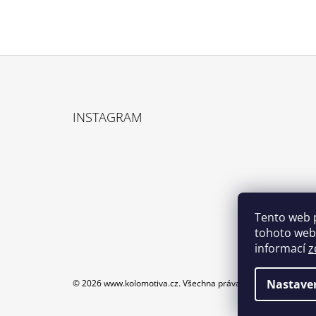
Z
Á
INSTAGRAM
P
A
T
Í
Tento web 
tohoto webu
informací
z
Nastave
© 2026 www.kolomotiva.cz. Všechna práva vyhrazena.
Upravi