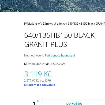
300 Kč
Domů
Příslušenství
/
Zámky
/
U-zámky
/
640/135HB150 black GRANIT
640/135HB150 BLACK
GRANIT PLUS
Průměrné
Neohodnoceno
Podrobnosti hodnocení
hodnocení
produktu
Můžeme doručit do:
17.08.2026
je
3 119 Kč
0,0
z
5
2 577,69 Kč bez DPH
Měrná
hvězdiček.
Skladem u dodavatele
cena:
DO KOŠÍKU