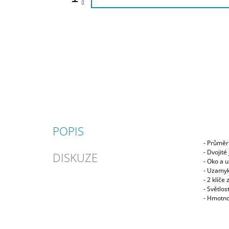
POPIS
- Průmě
- Dvojité
DISKUZE
- Oko a 
- Uzamyk
- 2 klíče
- Světlo
- Hmotno