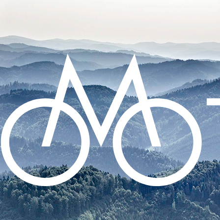
CO POTŘEBUJETE NAJÍT?
HLEDAT
DOPORUČUJEME
SADA SAMOLEPÍCÍCH ZÁPLAT NA DUŠE
99 Kč