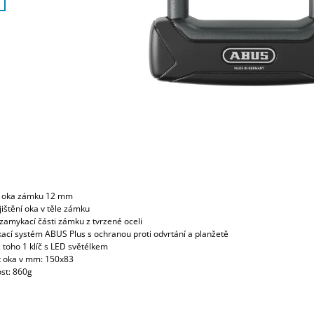
r oka zámku 12 mm
 jištění oka v těle zámku
uzamykací části zámku z tvrzené oceli
ací systém ABUS Plus s ochranou proti odvrtání a planžetě
 z toho 1 klíč s LED světélkem
st oka v mm: 150x83
st: 860g