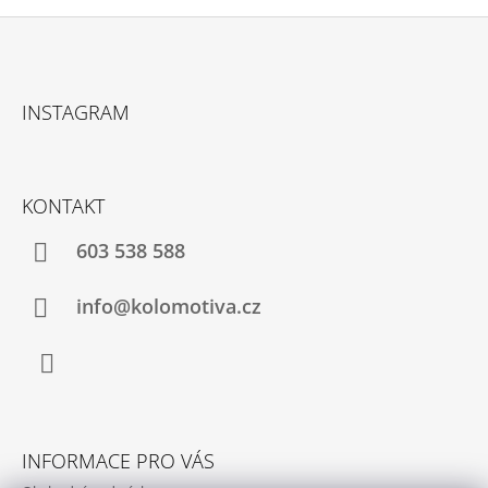
Z
Á
INSTAGRAM
P
A
T
KONTAKT
Í
603 538 588
info@kolomotiva.cz
Instagram
INFORMACE PRO VÁS