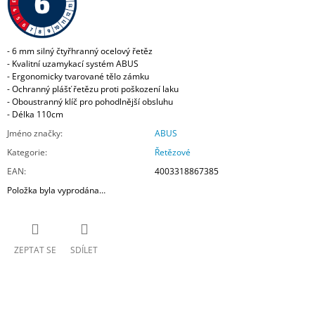
- 6 mm silný čtyřhranný ocelový řetěz
- Kvalitní uzamykací systém ABUS
- Ergonomicky tvarované tělo zámku
- Ochranný plášť řetězu proti poškození laku
- Oboustranný klíč pro pohodlnější obsluhu
- Délka 110cm
Jméno značky
:
ABUS
Kategorie
:
Řetězové
EAN
:
4003318867385
Položka byla vyprodána…
ZEPTAT SE
SDÍLET