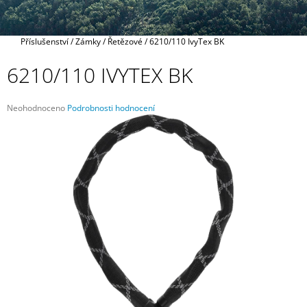
A
J
Domů
Příslušenství
/
Zámky
/
Řetězové
/
6210/110 IvyTex BK
Í
T
6210/110 IVYTEX BK
?
Průměrné
Neohodnoceno
Podrobnosti hodnocení
hodnocení
produktu
je
0,0
HLEDAT
z
5
hvězdiček.
D
O
P
O
R
U
Č
U