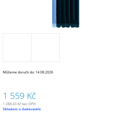
J
E
M
E
ZADNÍ
BLIKAČKA
KNOG
PLUS
REAR
-
BLACK
499
Můžeme doručit do:
14.08.2026
Kč
1 559 Kč
1 288,43 Kč bez DPH
Měrná
Skladem u dodavatele
cena: