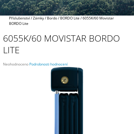
A
J
Domů
Příslušenství
/
Zámky
/
Bordo
/
BORDO Lite
/
6055K/60 Movistar
Í
BORDO Lite
T
6055K/60 MOVISTAR BORDO
?
LITE
Průměrné
Neohodnoceno
Podrobnosti hodnocení
HLEDAT
hodnocení
produktu
je
0,0
z
D
5
O
hvězdiček.
P
O
R
U
Č
U