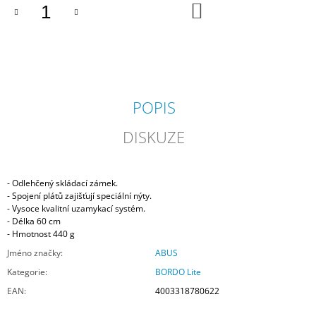
DO
KOŠÍKU
POPIS
DISKUZE
- Odlehčený skládací zámek.
- Spojení plátů zajišťují speciální nýty.
- Vysoce kvalitní uzamykací systém.
- Délka 60 cm
- Hmotnost 440 g
Jméno značky
:
ABUS
Kategorie
:
BORDO Lite
EAN
:
4003318780622