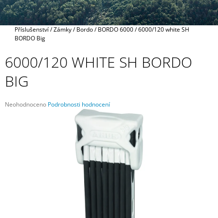
A
J
Domů
Příslušenství
/
Zámky
/
Bordo
/
BORDO 6000
/
6000/120 white SH
Í
BORDO Big
T
6000/120 WHITE SH BORDO
?
BIG
Průměrné
Neohodnoceno
Podrobnosti hodnocení
HLEDAT
hodnocení
produktu
je
0,0
z
D
5
O
hvězdiček.
P
O
R
U
Č
U