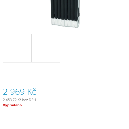
J
E
M
E
ZADNÍ
BLIKAČKA
KNOG
PLUS
REAR
-
BLACK
499
Kč
2 969 Kč
2 453,72 Kč bez DPH
Měrná
Vyprodáno
cena: