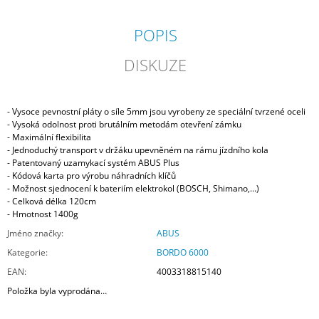
POPIS
DISKUZE
- Vysoce pevnostní pláty o síle 5mm jsou vyrobeny ze speciální tvrzené oceli
- Vysoká odolnost proti brutálním metodám otevření zámku
- Maximální flexibilita
- Jednoduchý transport v držáku upevněném na rámu jízdního kola
- Patentovaný uzamykací systém ABUS Plus
- Kódová karta pro výrobu náhradních klíčů
- Možnost sjednocení k bateriím elektrokol (BOSCH, Shimano,...)
- Celková délka 120cm
- Hmotnost 1400g
Jméno značky
:
ABUS
Kategorie
:
BORDO 6000
EAN
:
4003318815140
Položka byla vyprodána…