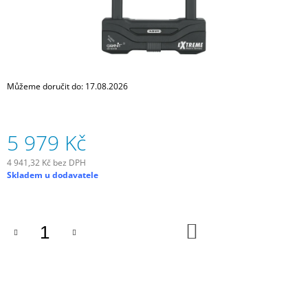
J
E
M
E
SCHWALBE
Můžeme doručit do:
17.08.2026
DUŠE
28"
SV20
18/25
5 979 Kč
-622/630
GALUSKOVÝ
VENTILEK
4 941,32 Kč bez DPH
LIGHT
Měrná
Skladem u dodavatele
80
cena:
MM
335
DO
Kč
KOŠÍKU