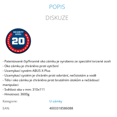
POPIS
DISKUZE
- Patentované čtyřhranné oko zámku je vyrobeno ze speciální tvrzené oceli
- Oko zámku je chráněno proti vytržení
- Uzamykací systém ABUS X-Plus
- Uzamykací systém je chráněn proti odvrtání, nečistotám a vodě
- Tělo i oko zámku je chráněno proti brutálním útokům a nežádoucí
manipulaci
- Světlost oka v mm: 310x111
- Hmotnost: 3600g
Kategorie
:
U-zámky
EAN
:
4003318586088