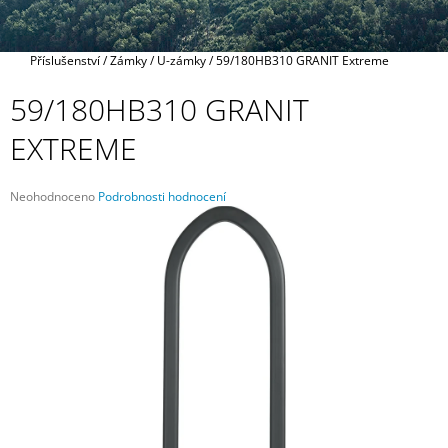
A
J
Domů
Příslušenství
/
Zámky
/
U-zámky
/
59/180HB310 GRANIT Extreme
Í
T
59/180HB310 GRANIT
?
EXTREME
Průměrné
Neohodnoceno
Podrobnosti hodnocení
hodnocení
HLEDAT
produktu
je
0,0
z
5
D
hvězdiček.
O
P
O
R
U
Č
U