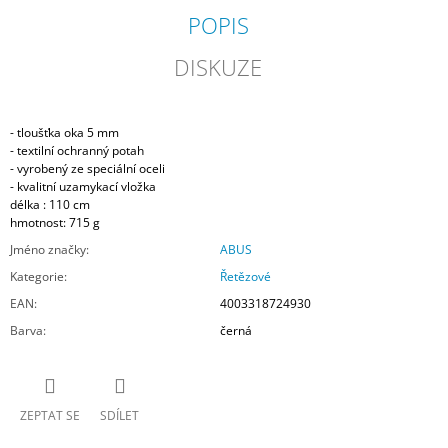
POPIS
DISKUZE
- tloušťka oka 5 mm
- textilní ochranný potah
- vyrobený ze speciální oceli
- kvalitní uzamykací vložka
délka : 110 cm
hmotnost: 715 g
Jméno značky
:
ABUS
Kategorie
:
Řetězové
EAN
:
4003318724930
Barva
:
černá
ZEPTAT SE
SDÍLET