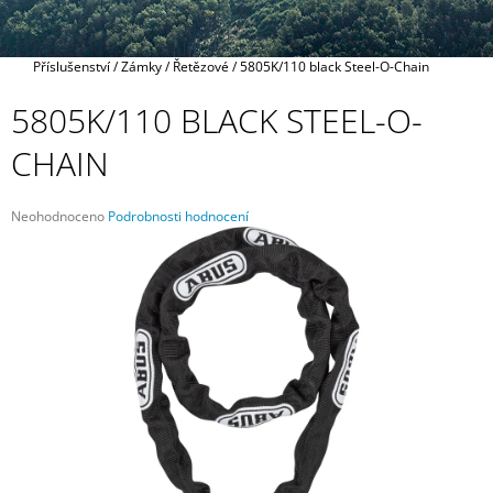
A
J
Domů
Příslušenství
/
Zámky
/
Řetězové
/
5805K/110 black Steel-O-Chain
Í
T
5805K/110 BLACK STEEL-O-
?
CHAIN
Průměrné
Neohodnoceno
Podrobnosti hodnocení
hodnocení
HLEDAT
produktu
je
0,0
z
5
D
hvězdiček.
O
P
O
R
U
Č
U