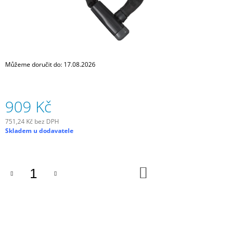
J
E
M
E
JOE
Můžeme doručit do:
17.08.2026
´S
TĚSNÍCÍ
GEL
E-
909 Kč
BIKE
COMMUTER
GEL
751,24 Kč bez DPH
240
Měrná
Skladem u dodavatele
ML
cena:
300
Kč
DO
KOŠÍKU