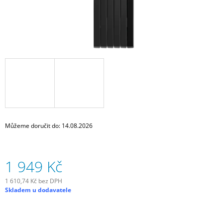
J
E
M
E
ZADNÍ
BLIKAČKA
KNOG
PLUS
REAR
-
BLACK
499
Můžeme doručit do:
14.08.2026
Kč
1 949 Kč
1 610,74 Kč bez DPH
Měrná
Skladem u dodavatele
cena: