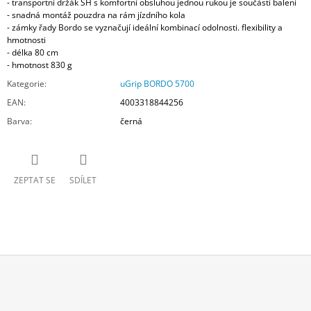
- transportní držák SH s komfortní obsluhou jednou rukou je součástí balení
- snadná montáž pouzdra na rám jízdního kola
- zámky řady Bordo se vyznačují ideální kombinací odolnosti. flexibility a
hmotnosti
- délka 80 cm
- hmotnost 830 g
Kategorie
:
uGrip BORDO 5700
EAN
:
4003318844256
Barva
:
černá
ZEPTAT SE
SDÍLET
Z
Á