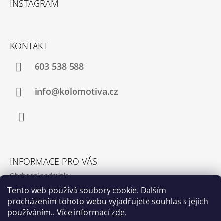
INSTAGRAM
P
A
T
KONTAKT
Í
603 538 588
info@kolomotiva.cz
Instagram
INFORMACE PRO VÁS
Obchodní podmínky
Podmínky ochrany osobních údajů
Tento web používá soubory cookie. Dalším
procházením tohoto webu vyjadřujete souhlas s jejich
Kamenná prodejna
používáním.. Více informací
zde
.
Kontakty