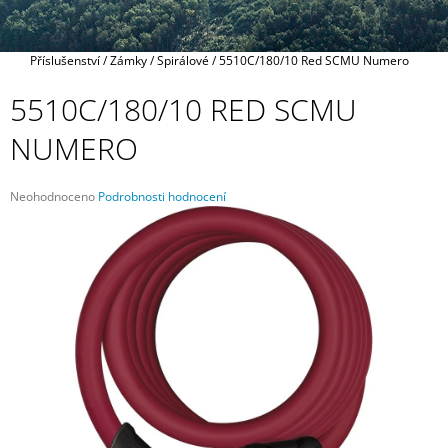
A
J
Domů
Příslušenství
/
Zámky
/
Spirálové
/
5510C/180/10 Red SCMU Numero
Í
T
5510C/180/10 RED SCMU
?
NUMERO
Průměrné
Neohodnoceno
Podrobnosti hodnocení
hodnocení
HLEDAT
produktu
je
0,0
z
5
D
hvězdiček.
O
P
O
R
U
Č
U