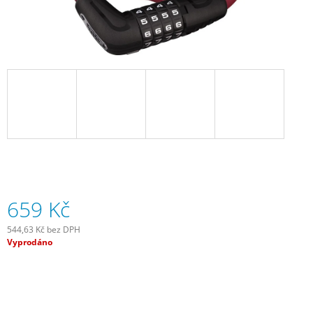
J
E
M
E
DUŠE
CONTINENTAL
TOUR
28
-
GALUSKOVÝ
42MM
169
Kč
659 Kč
544,63 Kč bez DPH
Měrná
Vyprodáno
cena: