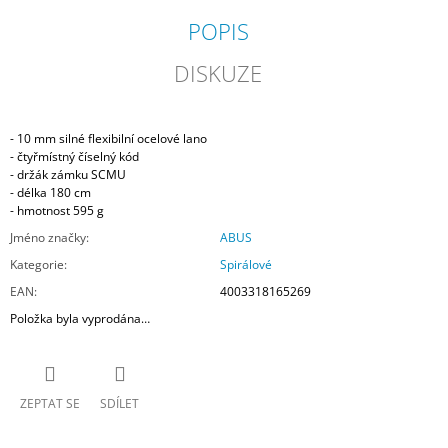
POPIS
DISKUZE
- 10 mm silné flexibilní ocelové lano
- čtyřmístný číselný kód
- držák zámku SCMU
- délka 180 cm
- hmotnost 595 g
Jméno značky
:
ABUS
Kategorie
:
Spirálové
EAN
:
4003318165269
Položka byla vyprodána…
ZEPTAT SE
SDÍLET