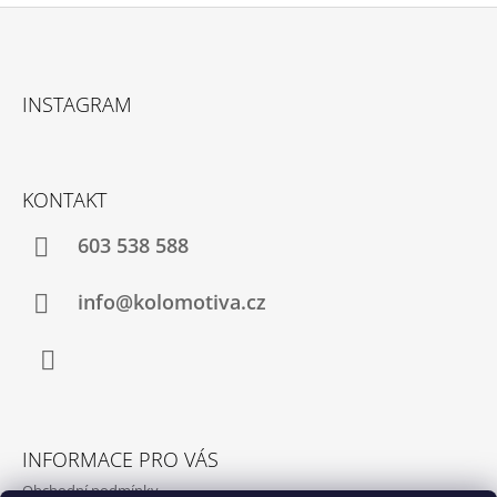
Z
Á
INSTAGRAM
P
A
T
KONTAKT
Í
603 538 588
info@kolomotiva.cz
Instagram
INFORMACE PRO VÁS
Obchodní podmínky