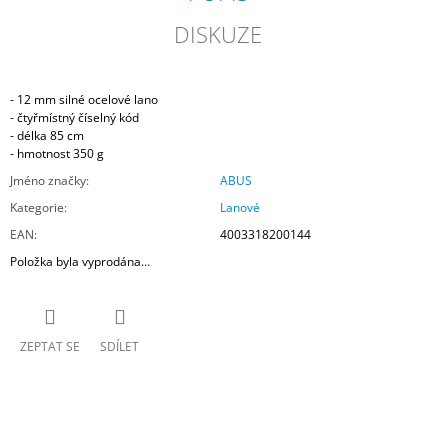
DISKUZE
- 12 mm silné ocelové lano
- čtyřmístný číselný kód
- délka 85 cm
- hmotnost 350 g
Jméno značky
:
ABUS
Kategorie
:
Lanové
EAN
:
4003318200144
Položka byla vyprodána…
ZEPTAT SE
SDÍLET