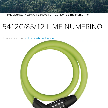
A
J
Domů
Příslušenství
/
Zámky
/
Lanové
/
5412C/85/12 Lime Numerino
Í
T
5412C/85/12 LIME NUMERINO
?
Průměrné
Neohodnoceno
Podrobnosti hodnocení
hodnocení
produktu
je
0,0
HLEDAT
z
5
hvězdiček.
D
O
P
O
R
U
Č
U