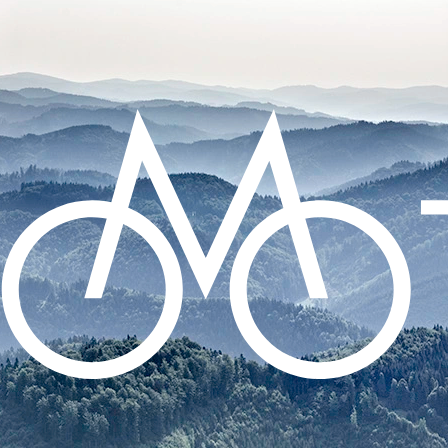
CO POTŘEBUJETE NAJÍT?
HLEDAT
DOPORUČUJEME
SADA SAMOLEPÍCÍCH ZÁPLAT NA DUŠE
99 Kč