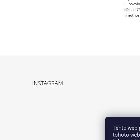
- libovol
délka : 
hmotnost
Z
Á
INSTAGRAM
P
A
T
Í
Tento web 
tohoto webu