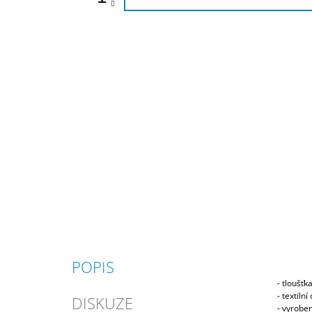
POPIS
- tloušť
- textiln
DISKUZE
- vyroben