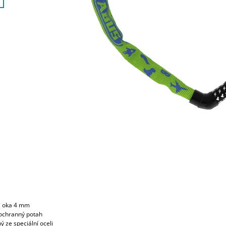
ka oka 4 mm
í ochranný potah
ý ze speciální oceli