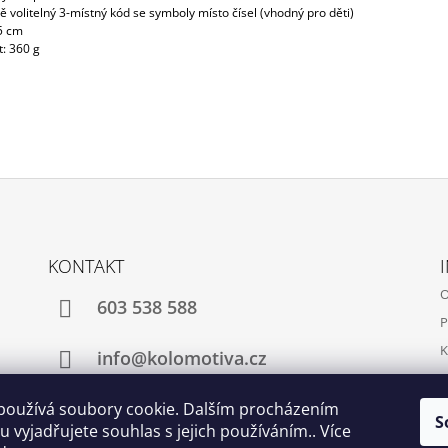
ně volitelný 3-místný kód se symboly místo čísel (vhodný pro děti)
75 cm
: 360 g
KONTAKT
O
603 538 588
P
K
info@kolomotiva.cz
K
používá soubory cookie. Dalším procházením
S
 vyjadřujete souhlas s jejich používáním.. Více
Instagram