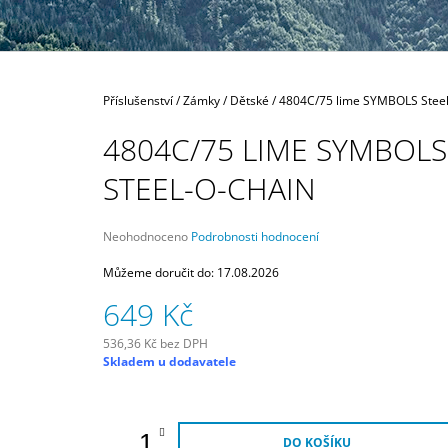
300 Kč
Domů
Příslušenství
/
Zámky
/
Dětské
/
4804C/75 lime SYMBOLS Steel
4804C/75 LIME SYMBOLS
STEEL-O-CHAIN
Průměrné
Neohodnoceno
Podrobnosti hodnocení
hodnocení
produktu
Můžeme doručit do:
17.08.2026
je
649 Kč
0,0
z
5
536,36 Kč bez DPH
Měrná
hvězdiček.
Skladem u dodavatele
cena:
DO KOŠÍKU