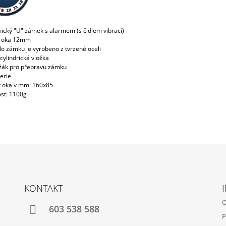
nický "U" zámek s alarmem (s čidlem vibrací)
r oka 12mm
ělo zámku je vyrobeno z tvrzené oceli
í cylindrická vložka
žák pro přepravu zámku
erie
st oka v mm: 160x85
st: 1100g
KONTAKT
O
603 538 588
P