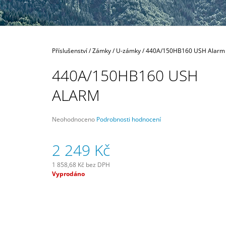
189 Kč
Domů
Příslušenství
/
Zámky
/
U-zámky
/
440A/150HB160 USH Alarm
440A/150HB160 USH
ALARM
Průměrné
Neohodnoceno
Podrobnosti hodnocení
hodnocení
produktu
2 249 Kč
je
0,0
z
1 858,68 Kč bez DPH
5
Měrná
Vyprodáno
hvězdiček.
cena: