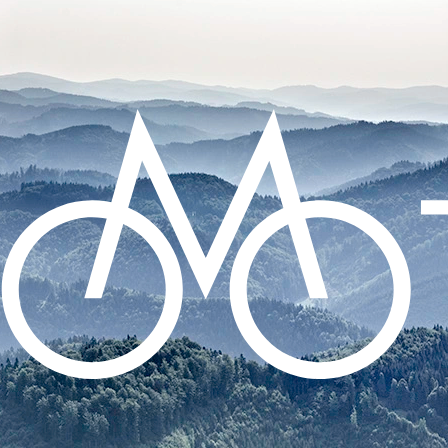
CO POTŘEBUJETE NAJÍT?
HLEDAT
DOPORUČUJEME
DUŠE CONTINENTAL TOUR 28 -
GALUSKOVÝ 42MM