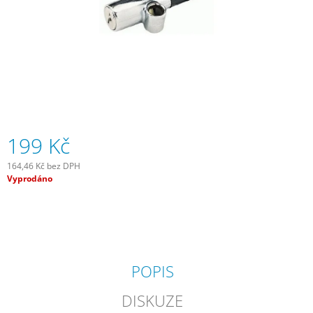
J
E
M
E
SADA
SAMOLEPÍCÍCH
ZÁPLAT
NA
DUŠE
199 Kč
99
Kč
164,46 Kč bez DPH
Měrná
Vyprodáno
cena:
POPIS
DISKUZE