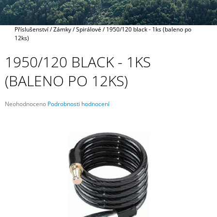
A
J
Domů
Příslušenství
/
Zámky
/
Spirálové
/
1950/120 black - 1ks (baleno po
Í
12ks)
T
1950/120 BLACK - 1KS
?
(BALENO PO 12KS)
Průměrné
Neohodnoceno
Podrobnosti hodnocení
HLEDAT
hodnocení
produktu
je
0,0
z
D
5
O
hvězdiček.
P
O
R
U
Č
U