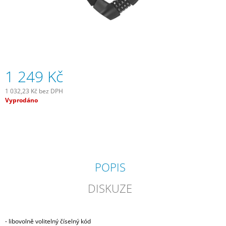
J
E
M
E
ZADNÍ
BLIKAČKA
1 249 Kč
KNOG
PLUS
1 032,23 Kč bez DPH
REAR
Měrná
Vyprodáno
-
cena:
BLACK
499
Kč
POPIS
DISKUZE
- libovolně volitelný číselný kód