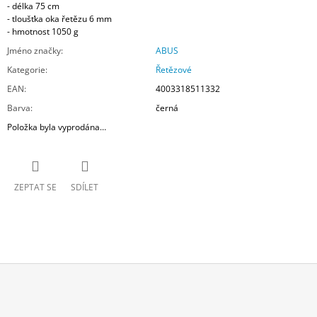
- délka 75 cm
- tloušťka oka řetězu 6 mm
- hmotnost 1050 g
Jméno značky
:
ABUS
Kategorie
:
Řetězové
EAN
:
4003318511332
Barva
:
černá
Položka byla vyprodána…
ZEPTAT SE
SDÍLET
Z