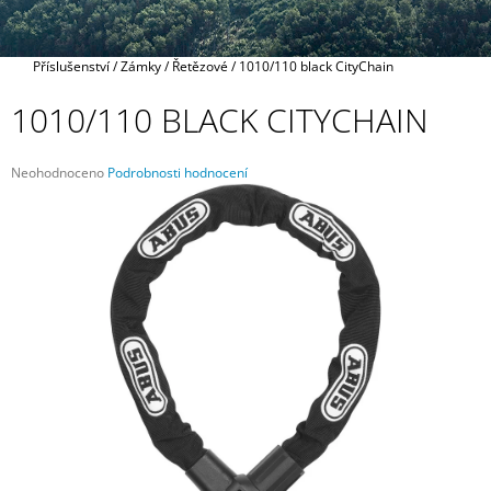
A
J
Domů
Příslušenství
/
Zámky
/
Řetězové
/
1010/110 black CityChain
Í
T
1010/110 BLACK CITYCHAIN
?
Průměrné
Neohodnoceno
Podrobnosti hodnocení
hodnocení
produktu
je
0,0
HLEDAT
z
5
hvězdiček.
D
O
P
O
R
U
Č
U