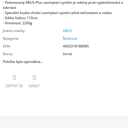
- Patentovaný ABUS-Plus uzamykací systém je odolný proti vyplanžetování a
odvrtání
- Speciální krytka chrání uzamykací systém před nečistotami a vodou
- Délka řetězu: 110cm
- Hmotnost: 2200g
Jméno značky
:
ABUS
Kategorie
:
Řetězové
EAN
:
4003318188985
Barva
:
černá
Položka byla vyprodána…
ZEPTAT SE
SDÍLET