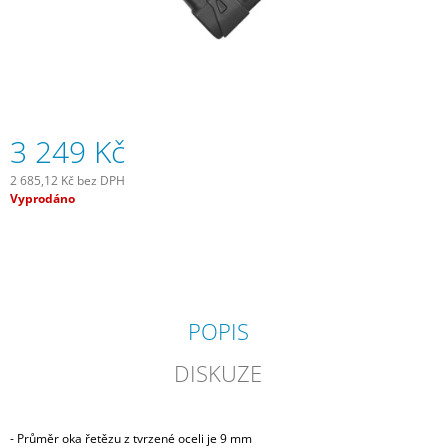
J
E
M
E
OLEJ
NA
3 249 Kč
ŘETĚZ,
MTB
2 685,12 Kč bez DPH
A
Měrná
Vyprodáno
CYCLO
cena:
CROSS,
125
ML
189
Kč
POPIS
DISKUZE
- Průměr oka řetězu z tvrzené oceli je 9 mm